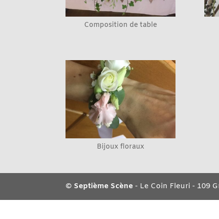
Composition de table
Bijoux floraux
©
Septième Scène
- Le Coin Fleuri - 109 